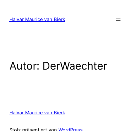
Zum
Inhalt
Halvar Maurice van Bierk
springen
Autor:
DerWaechter
Halvar Maurice van Bierk
Stolz präsentiert von
WordPress